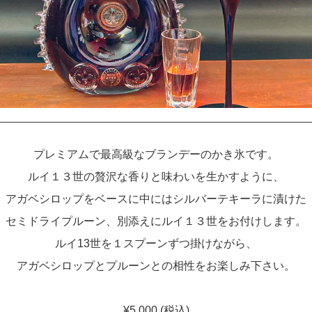
プレミアムで最高級なブランデーのかき氷です。
ルイ１３世の贅沢な香りと味わいを生かすように、
アガベシロップをベースに中にはシルバーテキーラに漬けた
セミドライプルーン、別添えにルイ１３世をお付けします。
ルイ13世を１スプーンずつ掛けながら、
アガベシロップとプルーンとの相性をお楽しみ下さい。
¥5,000 (税込)